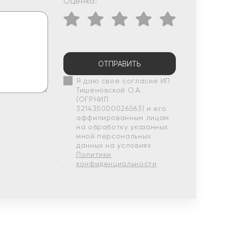
Оценка:
ОТПРАВИТЬ
Я даю свое согласие ИП
Тишеновской О.А.
(ОГРНИП
321435000026563) и его
аффилированным лицам
на обработку указанных
мной персональных
данных на условиях
Политики
конфиденциальности