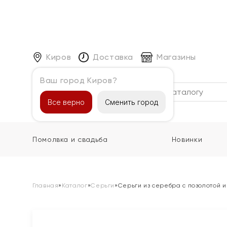
Киров
Доставка
Магазины
Ваш город Киров?
Каталог
Все верно
Сменить город
Помолвка и свадьба
Новинки
Главная
»
Каталог
»
Серьги
»
Серьги из серебра с позолотой 