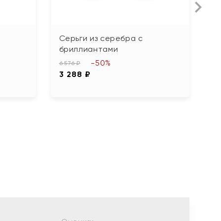
Серьги из серебра с
О
бриллиантами
с
-50%
6 576 ₽
1 
3 288 ₽
9