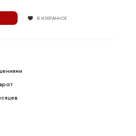
В ИЗБРАННОЕ
шениями
зврат
есяцев