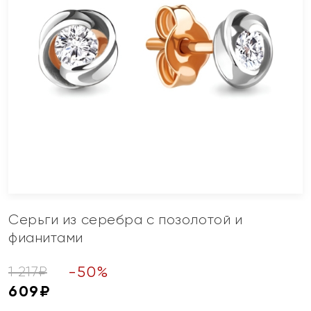
Серьги из серебра с позолотой и
фианитами
-
50
%
1 217
₽
609
₽