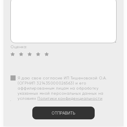
Оценка:
Я даю свое согласие ИП Тишеновской О.А.
(ОГРНИП 321435000026563) и его
аффилированным лицам на обработку
указанных мной персональных данных на
условиях
Политики конфиденциальности
ОТПРАВИТЬ