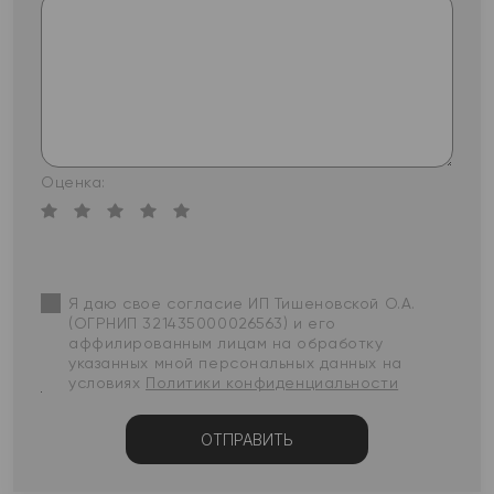
Оценка:
Я даю свое согласие ИП Тишеновской О.А.
(ОГРНИП 321435000026563) и его
аффилированным лицам на обработку
указанных мной персональных данных на
условиях
Политики конфиденциальности
ОТПРАВИТЬ