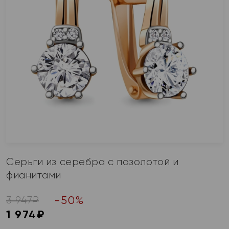
Серьги из серебра с позолотой и
фианитами
-
50
%
3 947
₽
1 974
₽