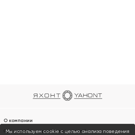
О компании
Франшиза (коммерческая концессия)
Мы используем cookie с целью анализа поведения