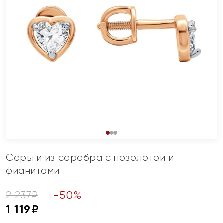
Серьги из серебра с позолотой и
фианитами
-
50
%
2 237
₽
1 119
₽