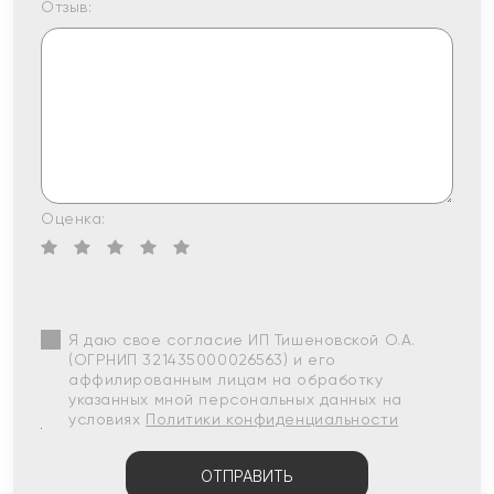
Отзыв:
Оценка:
Я даю свое согласие ИП Тишеновской О.А.
(ОГРНИП 321435000026563) и его
аффилированным лицам на обработку
указанных мной персональных данных на
условиях
Политики конфиденциальности
ОТПРАВИТЬ