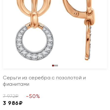
Серьги из серебра с позолотой и
фианитами
-
50
%
7 972
₽
3 986
₽