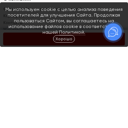
Франшиза (коммерческая концессия)
Мы используем cookie с целью анализа поведения
посетителей для улучшения Сайта. Продолжая
Карьера в ЯХОНТ
пользоваться Сайтом, вы соглашаетесь на
Контакты
использование файлов cookie в соответствии с
Магазины
нашей
Политикой.
Хорошо
КУПИТЬ
Покупателям
Как определить размер украшения
Киров
Акции
Магазины
Скупка и обмен золота
Отзывы
Электронный подарочный сертификат
Помолвка и свадьба
Правила пользования Электронным
Каталог
подарочным сертификатом «Яхонт»
Новинки
Доставка и оплата
Акции
Скупка и обмен золота
Доставка и оплата