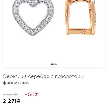
Серьги из серебра с позолотой и
фианитами
-
50
%
4 541
₽
2 271
₽