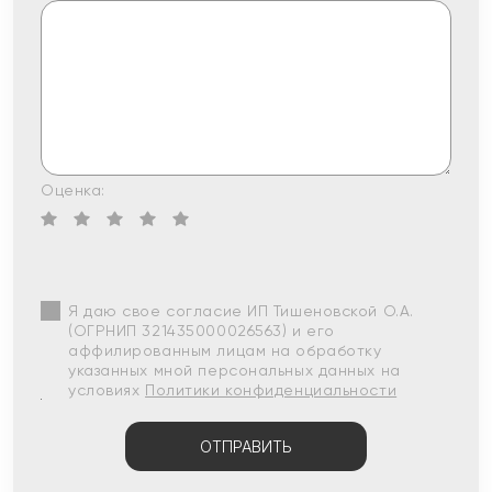
Оценка:
Я даю свое согласие ИП Тишеновской О.А.
(ОГРНИП 321435000026563) и его
аффилированным лицам на обработку
указанных мной персональных данных на
условиях
Политики конфиденциальности
ОТПРАВИТЬ