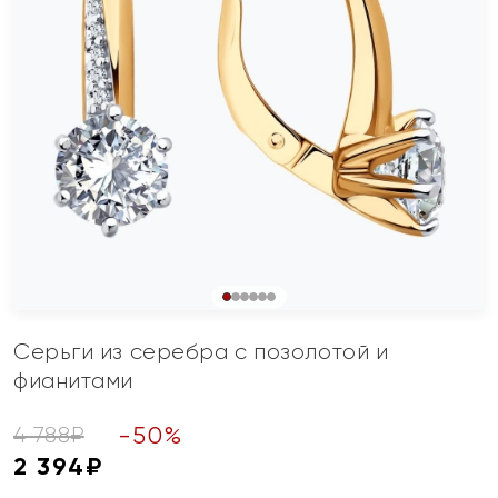
Серьги из серебра с позолотой и
фианитами
-
50
%
4 788
₽
2 394
₽