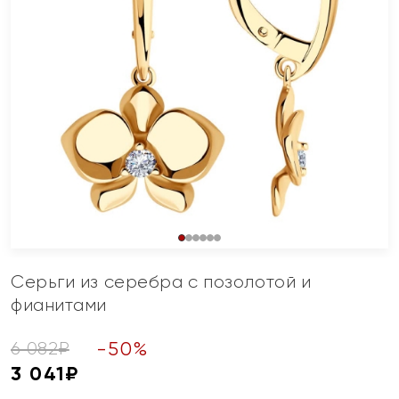
Серьги из серебра с позолотой и
фианитами
-
50
%
6 082
₽
3 041
₽