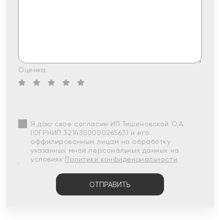
Оценка:
Я даю свое согласие ИП Тишеновской О.А.
(ОГРНИП 321435000026563) и его
аффилированным лицам на обработку
указанных мной персональных данных на
условиях
Политики конфиденциальности
ОТПРАВИТЬ