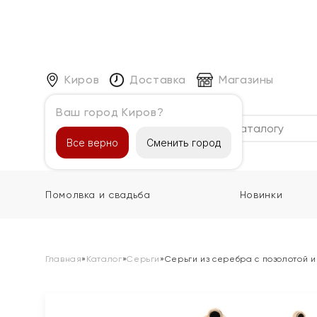
Киров
Доставка
Магазины
Ваш город Киров?
Каталог
Все верно
Сменить город
Помолвка и свадьба
Новинки
Главная
»
Каталог
»
Серьги
»
Серьги из серебра с позолотой 