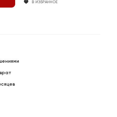
В ИЗБРАННОЕ
шениями
зврат
есяцев