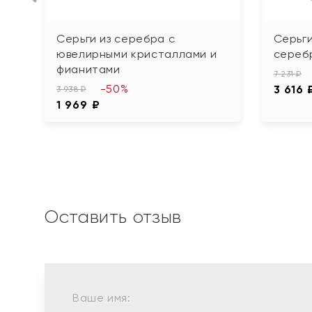
Серьги из серебра с
Серьг
ювелирными кристаллами и
сереб
фианитами
7 231 ₽
-50%
3 616 
3 938 ₽
1 969 ₽
Оставить отзыв
Ваше имя: