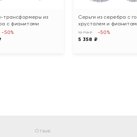
и-трансформеры из
Серьги из серебра с г
ра с фианитами
хрусталем и фианитам
-50%
-50%
10 716 ₽
₽
5 358 ₽
Отзыв: