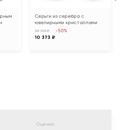
орным
Серьги из серебра с
С
и
ювелирными кристаллами
ц
-50%
20 745 ₽
5 
10 373 ₽
2
Оценка: