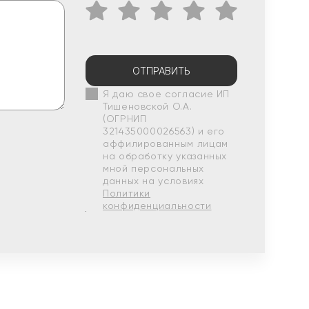
ОТПРАВИТЬ
Я даю свое согласие ИП
Тишеновской О.А.
(ОГРНИП
321435000026563) и его
аффилированным лицам
на обработку указанных
мной персональных
данных на условиях
Политики
конфиденциальности