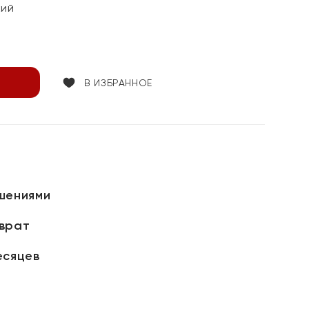
кий
В ИЗБРАННОЕ
шениями
зврат
есяцев