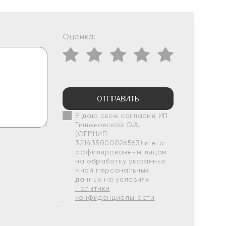
Оценка:
ОТПРАВИТЬ
Я даю свое согласие ИП
Тишеновской О.А.
(ОГРНИП
321435000026563) и его
аффилированным лицам
на обработку указанных
мной персональных
данных на условиях
Политики
конфиденциальности