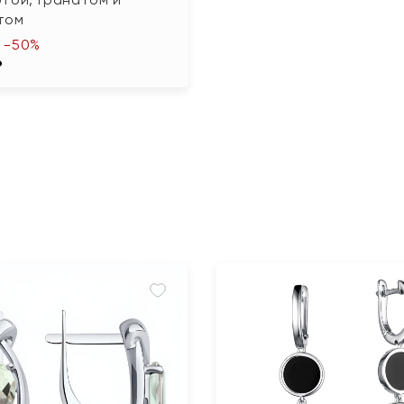
том
-50%
₽