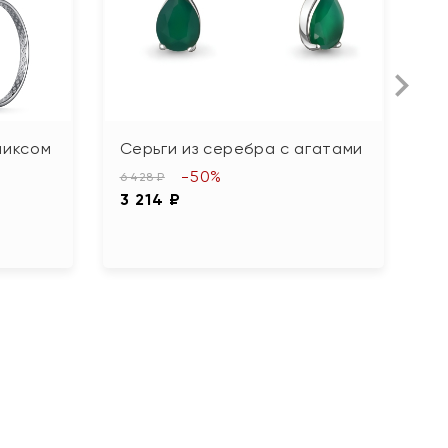
никсом
Серьги из серебра с агатами
С
с
-50%
6 428 ₽
ф
3 214 ₽
14
7