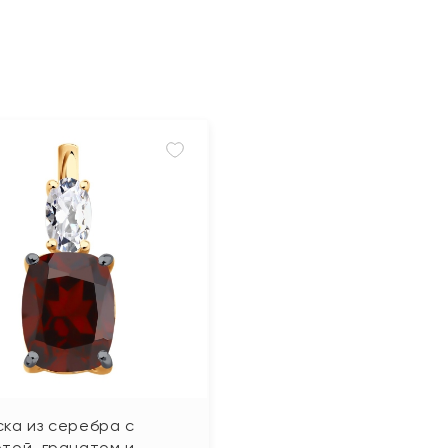
ка из серебра с
той, гранатом и