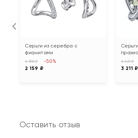
Серьги из серебра с
Серьги
фианитами
прази
-50%
4 318 ₽
6 421 ₽
2 159 ₽
3 211 
Оставить отзыв