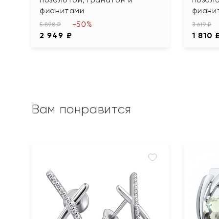
фианитами
фиани
-50%
5 898 ₽
3 619 ₽
2 949 ₽
1 810 
Вам понравится