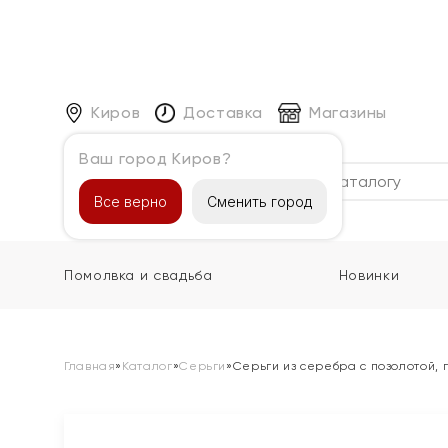
Киров
Доставка
Магазины
Ваш город Киров?
Каталог
Все верно
Сменить город
Помолвка и свадьба
Новинки
Главная
»
Каталог
»
Серьги
»
Серьги из серебра с позолотой,