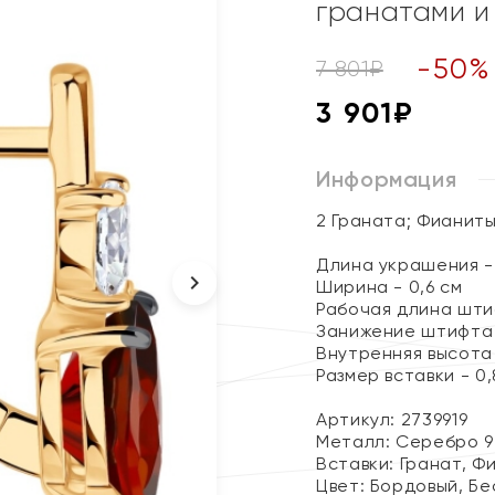
гранатами и
-
50
%
7 801
₽
3 901
₽
Информация
2 Граната; Фианит
Длина украшения - 
Ширина - 0,6 см
Рабочая длина штиф
Занижение штифта 
Внутренняя высота 
Размер вставки - 0,8
Артикул: 2739919
Металл:
Серебро 9
Вставки:
Гранат, Ф
Цвет:
Бордовый, Бе