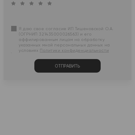
Я даю свое согласие ИП Тишеновской О.А.
(ОГРНИП 321435000026563) и его
аффилированным лицам на обработку
указанных мной персональных данных на
условиях
Политики конфиденциальности
ОТПРАВИТЬ