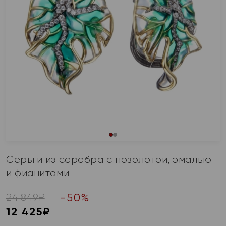
Серьги из серебра с позолотой, эмалью
и фианитами
-
50
%
24 849
₽
12 425
₽