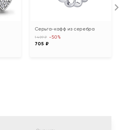
Серьга-кафф из серебра
С
ф
-50%
1 409 ₽
705 ₽
3 
1