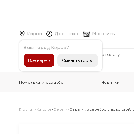
Киров
Доставка
Магазины
Ваш город Киров?
Каталог
Все верно
Сменить город
Помолвка и свадьба
Новинки
Главная
»
Каталог
»
Серьги
»
Серьги из серебра с позолотой,