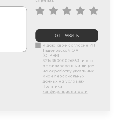
Оценка:
ОТПРАВИТЬ
Я даю свое согласие ИП
Тишеновской О.А.
(ОГРНИП
321435000026563) и его
аффилированным лицам
на обработку указанных
мной персональных
данных на условиях
Политики
конфиденциальности