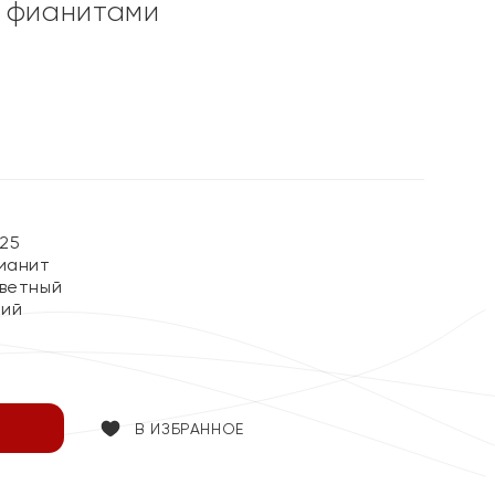
 фианитами
%
25
ианит
ветный
кий
В ИЗБРАННОЕ