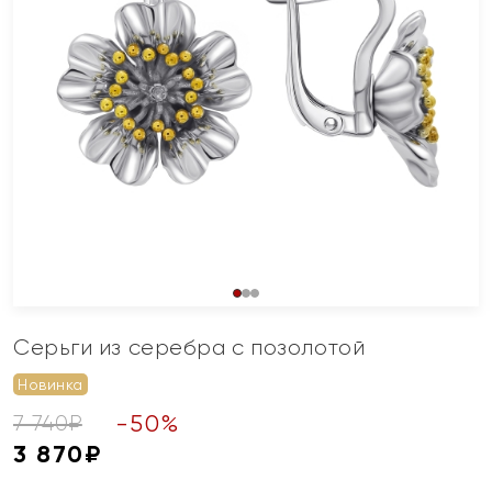
Серьги из серебра с позолотой
Новинка
-
50
%
7 740
₽
3 870
₽