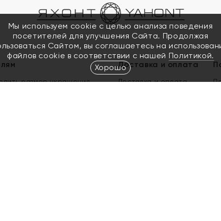
Мы используем cookie с целью анализа поведения
посетителей для улучшения Сайта. Продолжая
ользоваться Сайтом, вы соглашаетесь на использован
файлов cookie в соответствии с нашей
Политикой.
елям
Доставка и оплата
П
Хорошо
елить размер украшения
Доставка и оплата
П
п
обмен золота
ый подарочный сертификат
ользования Электронным
м сертификатом «Яхонт»