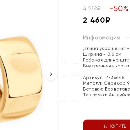
-
50
%
4 919
₽
2 460
₽
Информация
Длина украшения - 
Ширина - 0,6 см
Рабочая длина штиф
Внутренняя высота 
Артикул: 2736648
Металл:
Серебро 9
Вставки:
Без встав
Тип замка:
Английс
КУПИТЬ