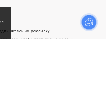
ие
одпишитесь на рассылку
одпишитесь, чтобы узнать больше о новых
оступлениях, новостях и спецпредложениях Яхонт!
Я даю свое согласие ИП Тишеновской О.А.
(ОГРНИП 321435000026563) и его
аффилированным лицам на обработку указанных
мной персональных данных на условиях
Политики