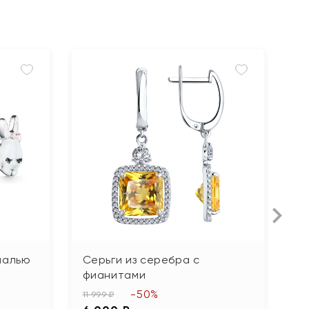
Н
малью
Серьги из серебра с
С
фианитами
"
-50%
11 999 ₽
4 