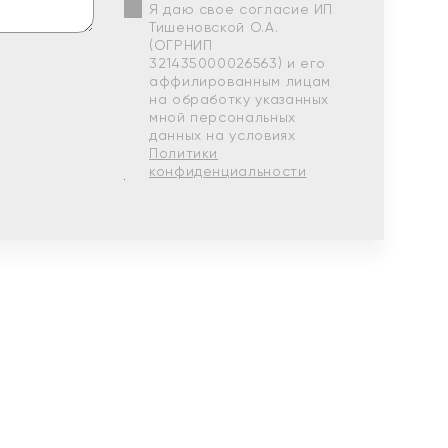
Я даю свое согласие ИП
Тишеновской О.А.
(ОГРНИП
321435000026563) и его
аффилированным лицам
на обработку указанных
мной персональных
данных на условиях
Политики
конфиденциальности