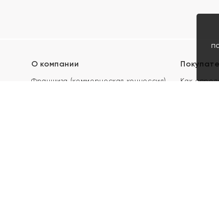
п
О компании
Покупат
Франшиза (коммерческая концессия)
Как опред
Карьера в ЯХОНТ
Акции
Контакты
Скупка и 
Магазины
Отзывы
Электронн
Правила п
подарочны