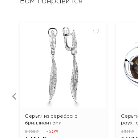
Вам понравится
Серьги из серебра с
Серьги
бриллиантами
раухт
-50%
8 908 ₽
6 323 ₽