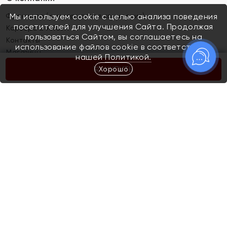
Франшиза (коммерческая концессия)
Мы используем cookie с целью анализа поведения
посетителей для улучшения Сайта. Продолжая
Карьера в ЯХОНТ
пользоваться Сайтом, вы соглашаетесь на
Контакты
использование файлов cookie в соответствии с
Магазины
нашей
Политикой.
Хорошо
КУПИТЬ
Покупателям
Как определить размер украшения
Киров
Акции
Магазины
Скупка и обмен золота
Отзывы
Электронный подарочный сертификат
Помолвка и свадьба
Правила пользования Электронным
Каталог
подарочным сертификатом «Яхонт»
Новинки
Доставка и оплата
Акции
Скупка и обмен золота
Доставка и оплата