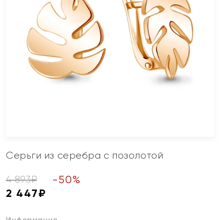
Серьги из серебра с позолотой
-
50
%
4 893
₽
2 447
₽
Информация