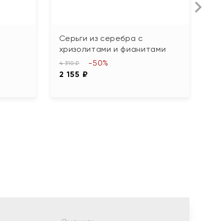
Серьги из серебра с
С
хризолитами и фианитами
ф
-50%
4 310 ₽
11 
2 155 ₽
5