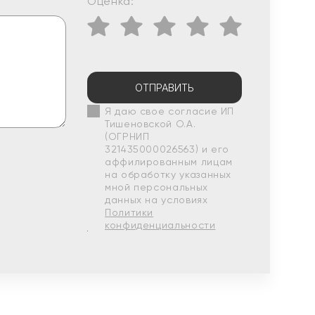
Оценка:
ОТПРАВИТЬ
Я даю свое согласие ИП
Тишеновской О.А.
(ОГРНИП
321435000026563) и его
аффилированным лицам
на обработку указанных
мной персональных
данных на условиях
Политики
конфиденциальности