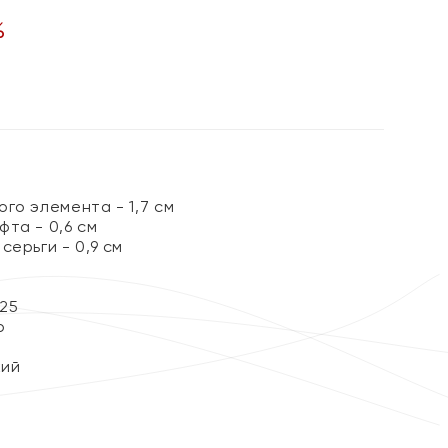
%
го элемента - 1,7 см
та - 0,6 см
серьги - 0,9 см
25
р
кий