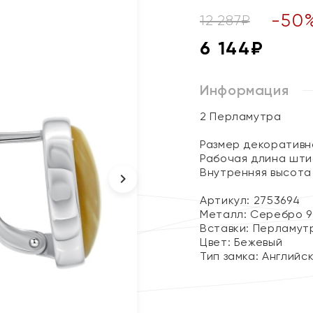
-
50
12 287
₽
6 144
₽
Информация
2 Перламутра
Размер декоративно
Рабочая длина штиф
Внутренняя высота 
Артикул: 2753694
Металл:
Серебро 9
Вставки:
Перламут
Цвет:
Бежевый
Тип замка:
Английс