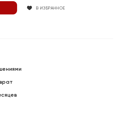
В ИЗБРАННОЕ
шениями
зврат
есяцев