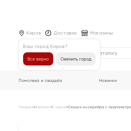
Киров
Доставка
Магазины
Ваш город Киров?
Каталог
Все верно
Сменить город
Помолвка и свадьба
Новинки
Главная
»
Каталог
»
Серьги
»
Серьги из серебра с перламутр