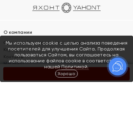
О компании
Франшиза (коммерческая концессия)
Мы используем cookie с целью анализа поведения
посетителей для улучшения Сайта. Продолжая
Карьера в ЯХОНТ
пользоваться Сайтом, вы соглашаетесь на
Контакты
использование файлов cookie в соответствии с
Магазины
нашей
Политикой.
Хорошо
КУПИТЬ
Покупателям
Как определить размер украшения
Киров
Акции
Магазины
Скупка и обмен золота
Отзывы
Электронный подарочный сертификат
Помолвка и свадьба
Правила пользования Электронным
Каталог
подарочным сертификатом «Яхонт»