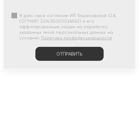
Я даю свое согласие ИП Тишеновской О.А.
(ОГРНИП 321435000026563) и его
аффилированным лицам на обработку
указанных мной персональных данных на
условиях
Политики конфиденциальности
ОТПРАВИТЬ