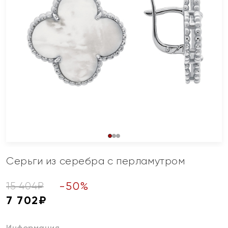
Серьги из серебра с перламутром
-
50
%
15 404
₽
7 702
₽
Информация