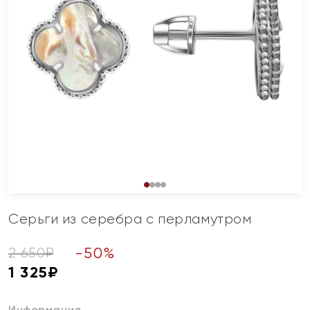
Серьги из серебра с перламутром
-
50
%
2 650
₽
1 325
₽
Информация