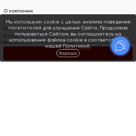
О компании
Франшиза (коммерческая концессия)
Мы используем cookie с целью анализа поведения
посетителей для улучшения Сайта. Продолжая
Карьера в ЯХОНТ
пользоваться Сайтом, вы соглашаетесь на
Контакты
использование файлов cookie в соответствии с
Магазины
нашей
Политикой.
Хорошо
КУПИТЬ
Покупателям
Как определить размер украшения
Киров
Акции
Магазины
Скупка и обмен золота
Отзывы
Электронный подарочный сертификат
Помолвка и свадьба
Правила пользования Электронным
Каталог
подарочным сертификатом «Яхонт»
Новинки
Доставка и оплата
Акции