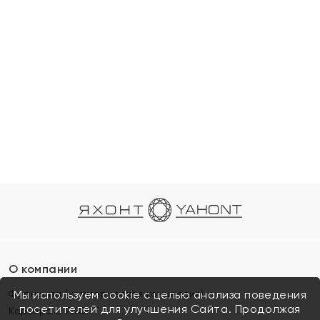
О компании
Франшиза (коммерческая концессия)
Мы используем cookie с целью анализа поведения
посетителей для улучшения Сайта. Продолжая
Карьера в ЯХОНТ