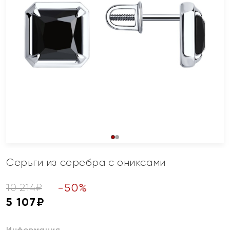
Серьги из серебра с ониксами
-
50
%
10 214
₽
5 107
₽
Информация