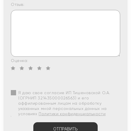
Отзыв:
Оценка:
Я даю свое согласие ИП Тишеновской О.А.
(ОГРНИП 321435000026563) и его
аффилированным лицам на обработку
указанных мной персональных данных на
условиях
Политики конфиденциальности
ОТПРАВИТЬ