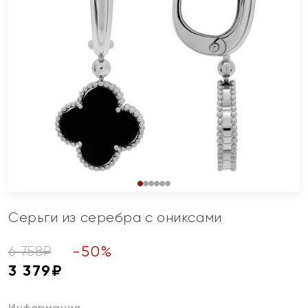
Серьги из серебра с ониксами
-
50
%
6 758
₽
3 379
₽
Информация