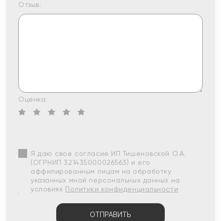
Отзыв:
Оценка:
Я даю свое согласие ИП Тишеновской О.А.
(ОГРНИП 321435000026563) и его
аффилированным лицам на обработку
указанных мной персональных данных на
условиях
Политики конфиденциальности
ОТПРАВИТЬ