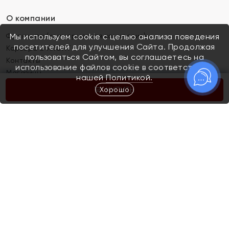
О компании
Франшиза (коммерческая концессия)
Мы используем cookie с целью анализа поведения
посетителей для улучшения Сайта. Продолжая
Карьера в ЯХОНТ
пользоваться Сайтом, вы соглашаетесь на
Контакты
использование файлов cookie в соответствии с
Магазины
нашей
Политикой.
Хорошо
КУПИТЬ
Покупателям
Как определить размер украшения
Киров
Акции
Магазины
Скупка и обмен золота
Отзывы
Электронный подарочный сертификат
Помолвка и свадьба
Правила пользования Электронным
Каталог
подарочным сертификатом «Яхонт»
Новинки
Доставка и оплата
Акции