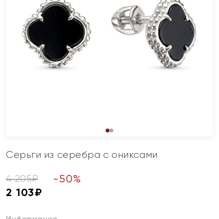
Серьги из серебра с ониксами
-
50
%
4 205
₽
2 103
₽
Информация