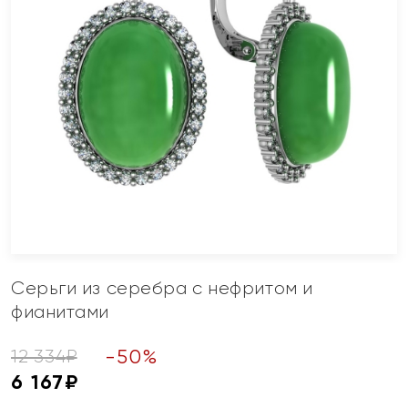
Серьги из серебра с нефритом и
фианитами
-
50
%
12 334
₽
6 167
₽