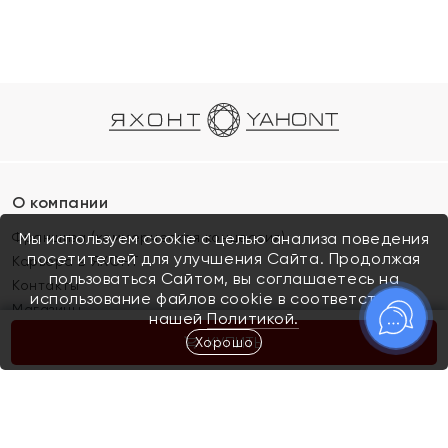
О компании
Франшиза (коммерческая концессия)
Мы используем cookie с целью анализа поведения
посетителей для улучшения Сайта. Продолжая
Карьера в ЯХОНТ
пользоваться Сайтом, вы соглашаетесь на
Контакты
использование файлов cookie в соответствии с
Магазины
нашей
Политикой.
Хорошо
КУПИТЬ
Покупателям
Как определить размер украшения
Киров
Акции
Магазины
Скупка и обмен золота