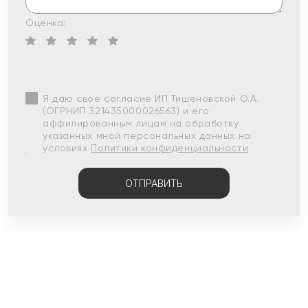
Оценка:
Я даю свое согласие ИП Тишеновской О.А.
(ОГРНИП 321435000026563) и его
аффилированным лицам на обработку
указанных мной персональных данных на
условиях
Политики конфиденциальности
ОТПРАВИТЬ