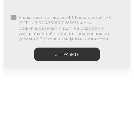
Я даю свое согласие ИП Тишеновской О.А.
(ОГРНИП 321435000026563) и его
аффилированным лицам на обработку
указанных мной персональных данных на
условиях
Политики конфиденциальности
ОТПРАВИТЬ