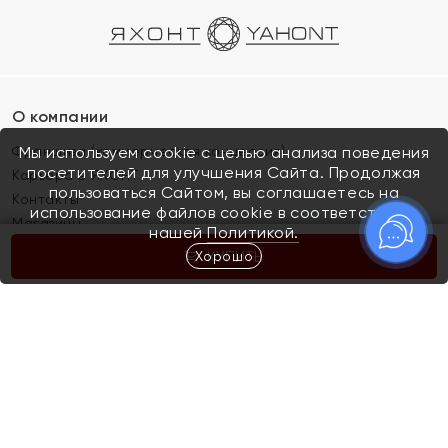
О компании
Франшиза (коммерческая концессия)
Мы используем cookie с целью анализа поведения
посетителей для улучшения Сайта. Продолжая
Карьера в ЯХОНТ
пользоваться Сайтом, вы соглашаетесь на
Контакты
использование файлов cookie в соответствии с
Магазины
нашей
Политикой.
Хорошо
КУПИТЬ
Покупателям
Как определить размер украшения
Киров
Акции
Магазины
Скупка и обмен золота
Отзывы
Электронный подарочный сертификат
Помолвка и свадьба
Правила пользования Электронным
Каталог
подарочным сертификатом «Яхонт»