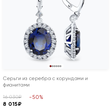
Серьги из серебра с корундами и
фианитами
-
50
%
16 030
₽
8 015
₽