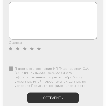
Оценка:
Я даю свое согласие ИП Тишеновской О.А.
(ОГРНИП 321435000026563) и его
аффилированным лицам на обработку
указанных мной персональных данных на
условиях
Политики конфиденциальности
ОТПРАВИТЬ