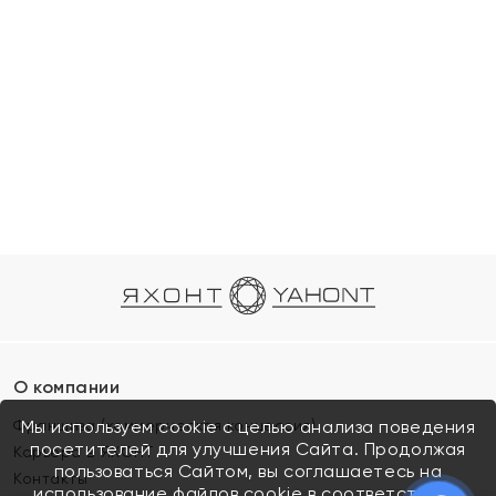
О компании
Франшиза (коммерческая концессия)
Мы используем cookie с целью анализа поведения
посетителей для улучшения Сайта. Продолжая
Карьера в ЯХОНТ
пользоваться Сайтом, вы соглашаетесь на
Контакты
использование файлов cookie в соответствии с