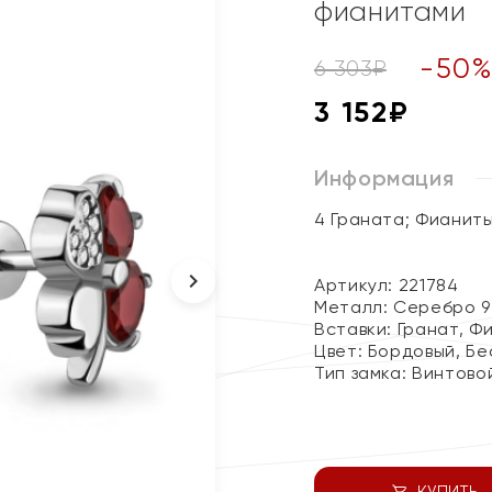
фианитами
-
50
6 303
₽
3 152
₽
Информация
4 Граната; Фианит
Артикул: 221784
Металл:
Серебро 9
Вставки:
Гранат, Ф
Цвет:
Бордовый, Бе
Тип замка:
Винтово
КУПИТЬ