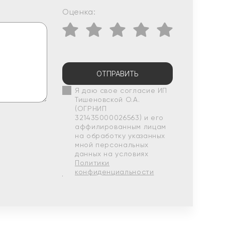
Оценка:
ОТПРАВИТЬ
Я даю свое согласие ИП
Тишеновской О.А.
(ОГРНИП
321435000026563) и его
аффилированным лицам
на обработку указанных
мной персональных
данных на условиях
Политики
конфиденциальности