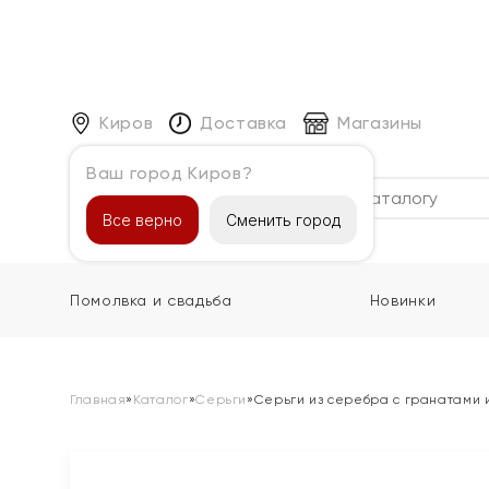
Киров
Доставка
Магазины
Ваш город Киров?
Каталог
Все верно
Сменить город
Помолвка и свадьба
Новинки
Главная
»
Каталог
»
Серьги
»
Серьги из серебра с гранатами 