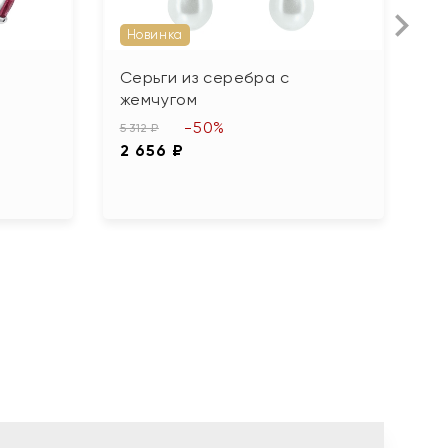
Новинка
Серьги из серебра с
С
жемчугом
1 
-50%
8
5 312 ₽
2 656 ₽