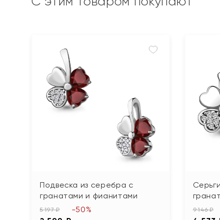
С этим товаром покупают
Подвеска из серебра с
Серьги
гранатами и фианитами
грана
-50%
5 197 ₽
9 146 ₽