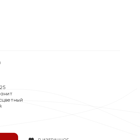
%
ы
25
ианит
сцветный
й
В ИЗБРАННОЕ