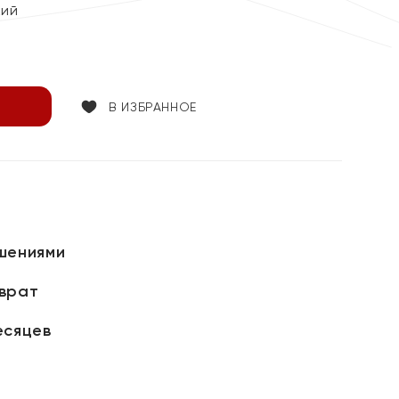
кий
В ИЗБРАННОЕ
шениями
зврат
есяцев