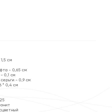
%
ы
1,5 см
та - 0,65 см
 0,1 см
серьги - 0,9 см
 * 0,4 см
25
ианит
сцветный