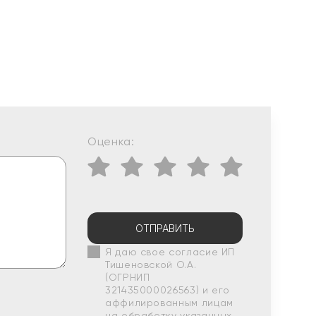
Оценка:
ОТПРАВИТЬ
Я даю свое согласие ИП
Тишеновской О.А.
(ОГРНИП
321435000026563) и его
аффилированным лицам
на обработку указанных