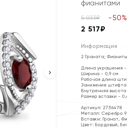
фианитами
-
50
5 033
₽
2 517
₽
Информация
2 Граната; Фианит
Длина украшения - 
Ширина - 0,9 см
Рабочая длина штиф
Занижение штифта -
Внутренняя высота 
Размер вставки - 0,6
Артикул: 2736478
Металл:
Серебро 9
Вставки:
Гранат, Ф
Цвет:
Бордовый, Бе