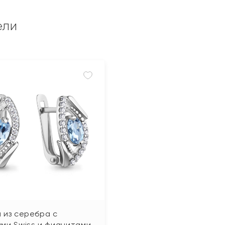
ели
 из серебра с
ми Swiss и фианитами