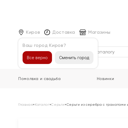
Киров
Доставка
Магазины
Ваш город Киров?
Каталог
Все верно
Сменить город
Помолвка и свадьба
Новинки
Главная
»
Каталог
»
Серьги
»
Серьги из серебра с гранатами 