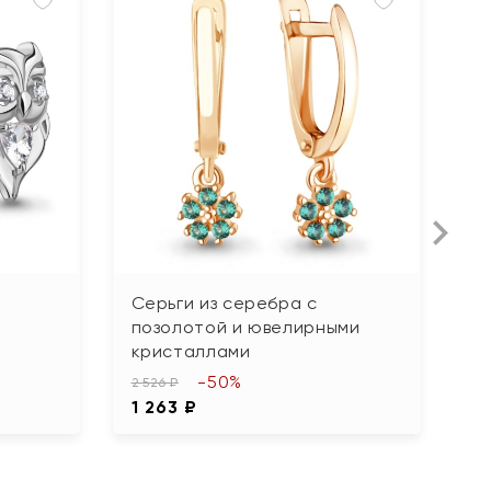
Серьги из серебра с
С
позолотой и ювелирными
ф
кристаллами
3 
-50%
1
2 526 ₽
1 263 ₽