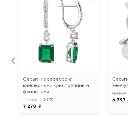
Серьги из серебра с
Серьги
ювелирными кристаллами и
жемчу
фианитами
12 794 ₽
-50%
6 397
14 540 ₽
7 270 ₽