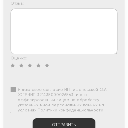
Отзыв:
Оценка:
Я даю свое согласие ИП Тишеновской О.А.
(ОГРНИП 321435000026563) и его
аффилированным лицам на обработку
указанных мной персональных данных на
условиях
Политики конфиденциальности
ОТПРАВИТЬ