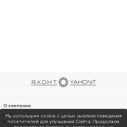
О компании
Франшиза (коммерческая концессия)
Мы используем cookie с целью анализа поведения
посетителей для улучшения Сайта. Продолжая
Карьера в ЯХОНТ