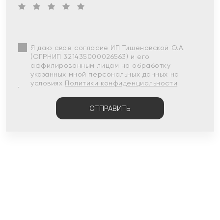
Я даю свое согласие ИП Тишеновской О.А.
(ОГРНИП 321435000026563) и его
аффилированным лицам на обработку
указанных мной персональных данных на
условиях
Политики конфиденциальности
ОТПРАВИТЬ