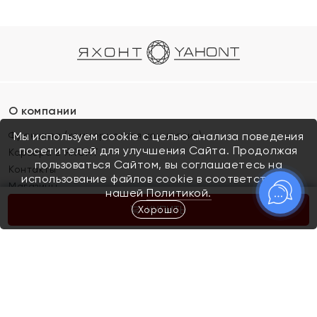
О компании
Франшиза (коммерческая концессия)
Мы используем cookie с целью анализа поведения
посетителей для улучшения Сайта. Продолжая
Карьера в ЯХОНТ
пользоваться Сайтом, вы соглашаетесь на
Контакты
использование файлов cookie в соответствии с
Магазины
нашей
Политикой.
Хорошо
КУПИТЬ
Покупателям
Как определить размер украшения
Киров
Акции
Магазины
Скупка и обмен золота
Отзывы
Электронный подарочный сертификат