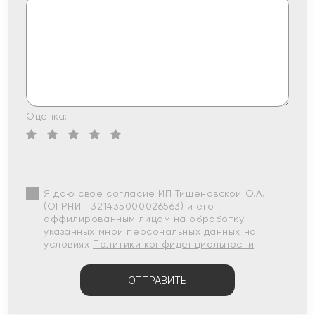
Оценка:
Я даю свое согласие ИП Тишеновской О.А.
(ОГРНИП 321435000026563) и его
аффилированным лицам на обработку
указанных мной персональных данных на
условиях
Политики конфиденциальности
ОТПРАВИТЬ