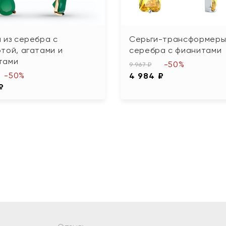
 из серебра с
Серьги-трансформеры
той, агатами и
серебра с фианитами
тами
-50%
9 967 ₽
-50%
4 984 ₽
₽