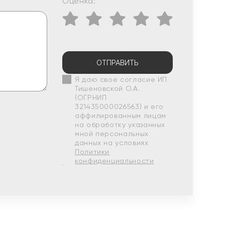
Оценка:
ОТПРАВИТЬ
Я даю свое согласие ИП
Тишеновской О.А.
(ОГРНИП
321435000026563) и его
аффилированным лицам
на обработку указанных
мной персональных
данных на условиях
Политики
конфиденциальности