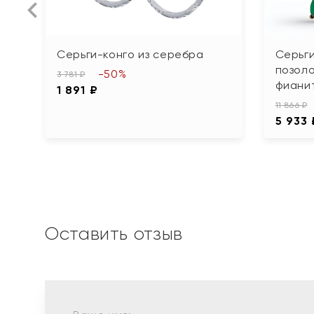
Серьги-конго из серебра
Серьги
позоло
-50%
3 781 ₽
фиани
1 891 ₽
11 866 ₽
5 933 
Оставить отзыв