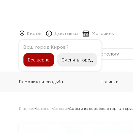
Киров
Доставка
Магазины
Ваш город Киров?
Каталог
Все верно
Сменить город
Помолвка и свадьба
Новинки
Главная
»
Каталог
»
Серьги
»
Серьги из серебра с горным хру