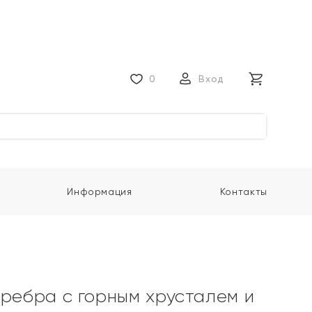
0
Вход
Информация
Контакты
еребра с горным хрусталем и