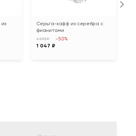
 из
Серьга-кафф из серебра с
С
фианитами
б
-50%
2 093 ₽
5 
1 047 ₽
2