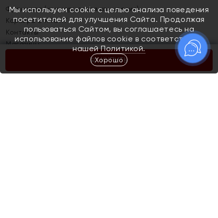
Франшиза (коммерческая концессия)
Мы используем cookie с целью анализа поведения
посетителей для улучшения Сайта. Продолжая
Карьера в ЯХОНТ
пользоваться Сайтом, вы соглашаетесь на
Контакты
использование файлов cookie в соответствии с
Магазины
нашей
Политикой.
Хорошо
КУПИТЬ
Покупателям
Как определить размер украшения
Киров
Акции
Магазины
Скупка и обмен золота
Отзывы
Электронный подарочный сертификат
Помолвка и свадьба
Правила пользования Электронным
Каталог
подарочным сертификатом «Яхонт»
Новинки
Доставка и оплата
Акции
Скупка и обмен золота
Доставка и оплата