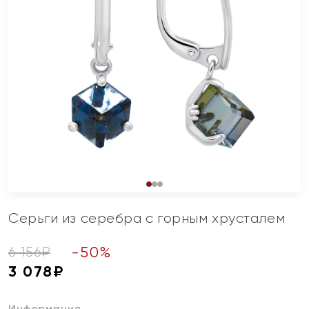
Серьги из серебра с горным хрусталем
-
50
%
6 156
₽
3 078
₽
Информация