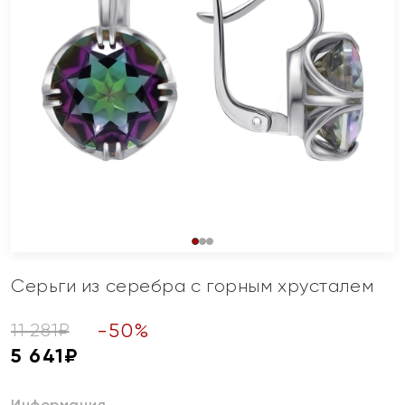
Серьги из серебра с горным хрусталем
-
50
%
11 281
₽
5 641
₽
Информация