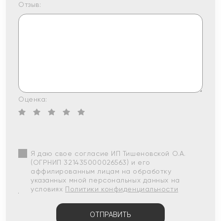
Отзыв:
Оценка:
Я даю свое согласие ИП Тишеновской О.А.
(ОГРНИП 321435000026563) и его
аффилированным лицам на обработку
указанных мной персональных данных на
условиях
Политики конфиденциальности
ОТПРАВИТЬ