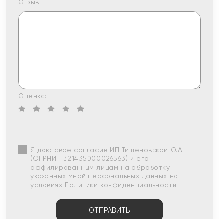
Отзыв:
Оценка:
Я даю свое согласие ИП Тишеновской О.А.
(ОГРНИП 321435000026563) и его
аффилированным лицам на обработку
указанных мной персональных данных на
условиях
Политики конфиденциальности
ОТПРАВИТЬ