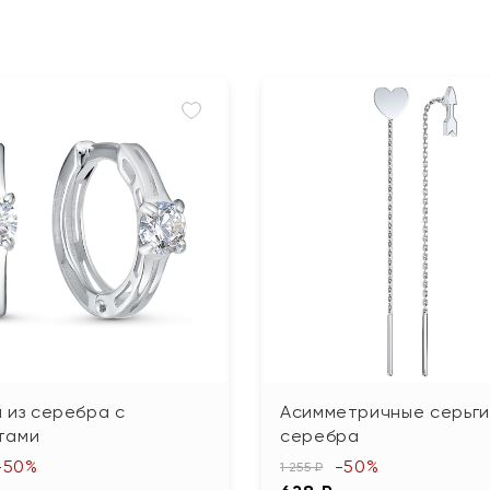
 из серебра с
Асимметричные серьги
тами
серебра
-50%
-50%
1 255 ₽