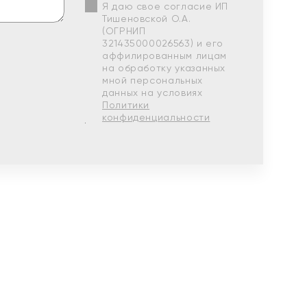
Я даю свое согласие ИП
Тишеновской О.А.
(ОГРНИП
321435000026563) и его
аффилированным лицам
на обработку указанных
мной персональных
данных на условиях
Политики
конфиденциальности