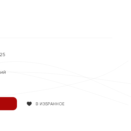
%
25
кий
В ИЗБРАННОЕ