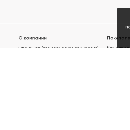
п
О компании
Покупат
Франшиза (коммерческая концессия)
Как опред
Карьера в ЯХОНТ
Акции
Контакты
Скупка и 
Магазины
Отзывы
Электронн
Правила п
подарочны