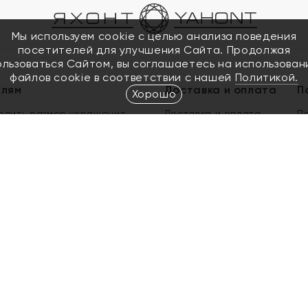
Мы используем cookie с целью анализа поведения
посетителей для улучшения Сайта. Продолжая
ользоваться Сайтом, вы соглашаетесь на использован
файлов cookie в соответствии с нашей
Политикой.
елям
Доставка и оплата
П
Хорошо
елить размер украшения
Доставка и оплата
П
п
обмен золота
ый подарочный сертификат
ользования Электронным
м сертификатом «Яхонт»