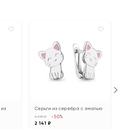
 из
Серьги из серебра с эмалью
С
ф
-50%
4 281 ₽
2 141 ₽
3 