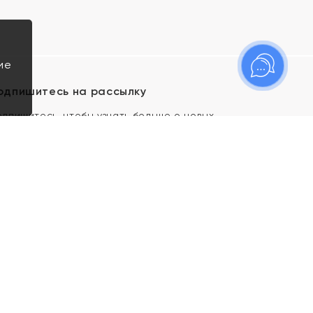
ие
одпишитесь на рассылку
одпишитесь, чтобы узнать больше о новых
оступлениях, новостях и спецпредложениях Яхонт!
Я даю свое согласие ИП Тишеновской О.А.
(ОГРНИП 321435000026563) и его
аффилированным лицам на обработку указанных
мной персональных данных на условиях
Политики