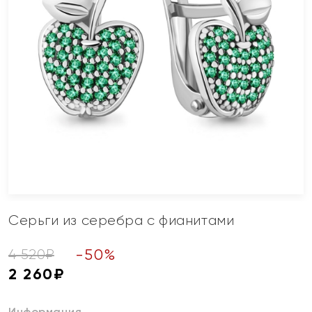
Серьги из серебра с фианитами
-
50
%
4 520
₽
2 260
₽
Информация