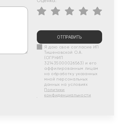
Оценка:
ОТПРАВИТЬ
Я даю свое согласие ИП
Тишеновской О.А.
(ОГРНИП
321435000026563) и его
аффилированным лицам
на обработку указанных
мной персональных
данных на условиях
Политики
конфиденциальности