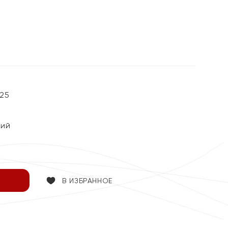
%
25
кий
В ИЗБРАННОЕ