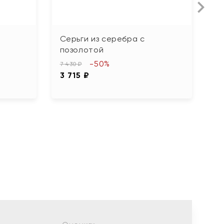
Серьги из серебра с
С
позолотой
1 
-50%
7
7 430 ₽
3 715 ₽