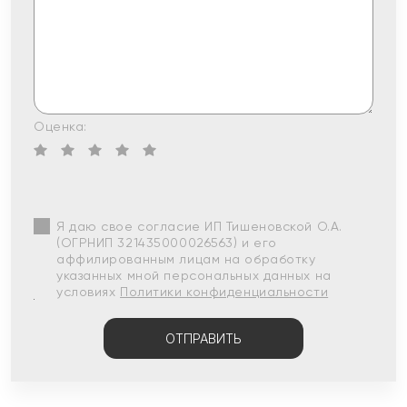
Оценка:
Я даю свое согласие ИП Тишеновской О.А.
(ОГРНИП 321435000026563) и его
аффилированным лицам на обработку
указанных мной персональных данных на
условиях
Политики конфиденциальности
ОТПРАВИТЬ