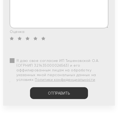
Оценка:
Я даю свое согласие ИП Тишеновской О.А.
(ОГРНИП 321435000026563) и его
аффилированным лицам на обработку
указанных мной персональных данных на
условиях
Политики конфиденциальности
ОТПРАВИТЬ