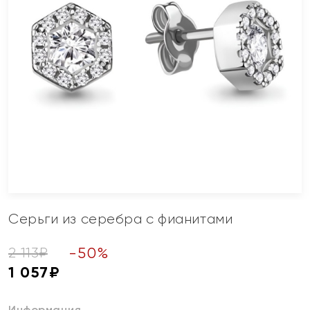
Серьги из серебра с фианитами
-
50
%
2 113
₽
1 057
₽
Информация