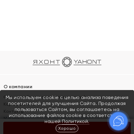
О компании
Франшиза (коммерческая концессия)
Мы используем cookie с целью анализа поведения
посетителей для улучшения Сайта. Продолжая
Карьера в ЯХОНТ
пользоваться Сайтом, вы соглашаетесь на
Контакты
использование файлов cookie в соответствии с
Магазины
нашей
Политикой.
Хорошо
КУПИТЬ
Покупателям