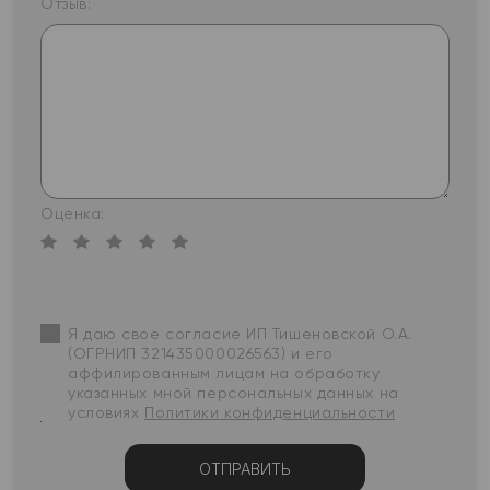
Отзыв:
Оценка:
Я даю свое согласие ИП Тишеновской О.А.
(ОГРНИП 321435000026563) и его
аффилированным лицам на обработку
указанных мной персональных данных на
условиях
Политики конфиденциальности
ОТПРАВИТЬ