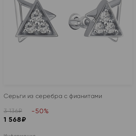
Серьги из серебра с фианитами
-
50
%
3 136
₽
1 568
₽
Информация