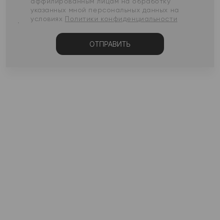
аффилированным лицам на обработку
указанных мной персональных данных на
условиях
Политики конфиденциальности
ОТПРАВИТЬ