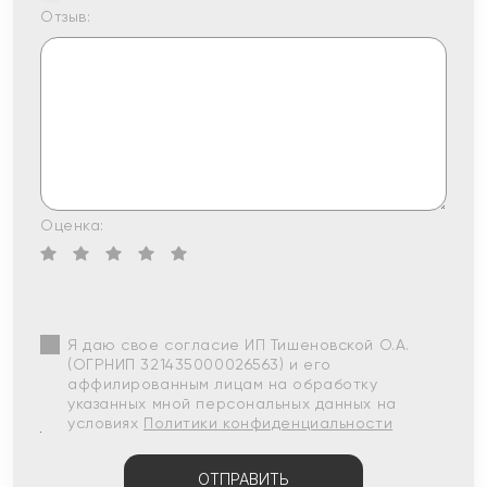
Отзыв:
Оценка:
Я даю свое согласие ИП Тишеновской О.А.
(ОГРНИП 321435000026563) и его
аффилированным лицам на обработку
указанных мной персональных данных на
условиях
Политики конфиденциальности
ОТПРАВИТЬ