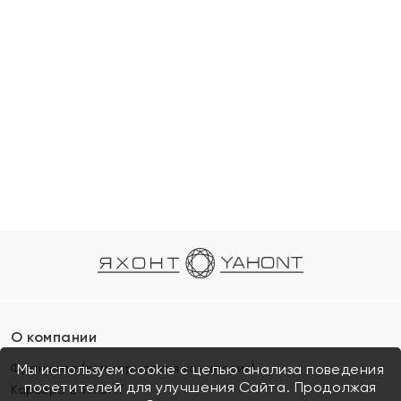
О компании
Франшиза (коммерческая концессия)
Мы используем cookie с целью анализа поведения
посетителей для улучшения Сайта. Продолжая
Карьера в ЯХОНТ