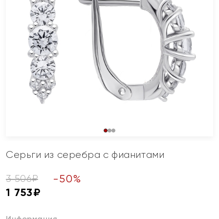
Серьги из серебра с фианитами
-
50
%
3 506
₽
1 753
₽
Информация