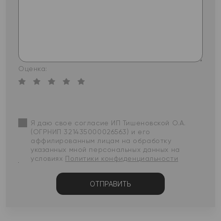
Оценка:
Я даю свое согласие ИП Тишеновской О.А.
(ОГРНИП 321435000026563) и его
аффилированным лицам на обработку
указанных мной персональных данных на
условиях
Политики конфиденциальности
ОТПРАВИТЬ