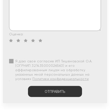
Оценка:
Я даю свое согласие ИП Тишеновской О.А.
(ОГРНИП 321435000026563) и его
аффилированным лицам на обработку
указанных мной персональных данных на
условиях
Политики конфиденциальности
ОТПРАВИТЬ