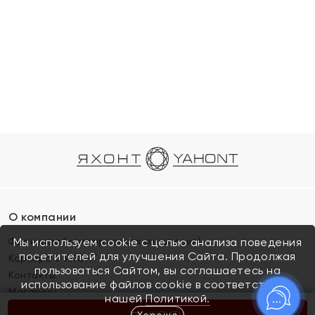
О компании
Франшиза (коммерческая концессия)
Мы используем cookie с целью анализа поведения
посетителей для улучшения Сайта. Продолжая
Карьера в ЯХОНТ
пользоваться Сайтом, вы соглашаетесь на
Контакты
использование файлов cookie в соответствии с
Магазины
нашей
Политикой.