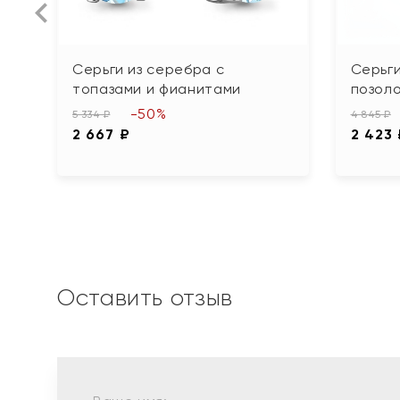
Серьги из серебра с
Серьги
топазами и фианитами
позол
-50%
5 334 ₽
4 845 ₽
2 667 ₽
2 423
Оставить отзыв