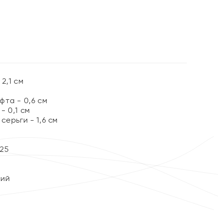
2,1 см
та - 0,6 см
 0,1 см
ерьги - 1,6 см
25
кий