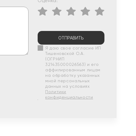
Оценка:
ОТПРАВИТЬ
Я даю свое согласие ИП
Тишеновской О.А.
(ОГРНИП
321435000026563) и его
аффилированным лицам
на обработку указанных
мной персональных
данных на условиях
Политики
конфиденциальности