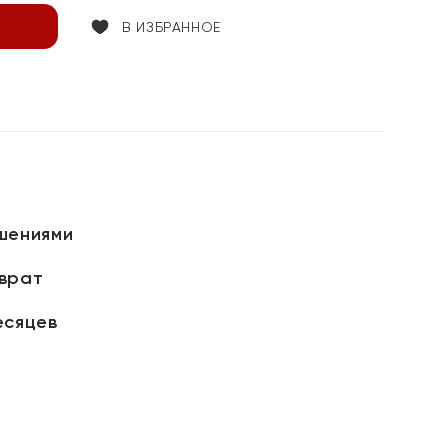
В ИЗБРАННОЕ
шениями
зврат
есяцев