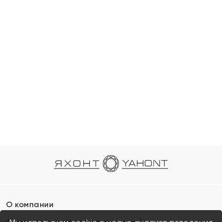
О компании
Франшиза (коммерческая концессия)