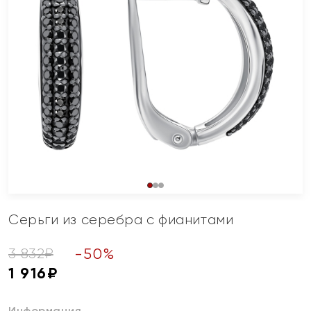
Серьги из серебра с фианитами
-
50
%
3 832
₽
1 916
₽
Информация