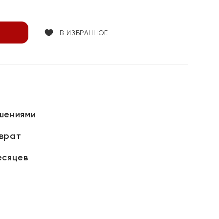
В ИЗБРАННОЕ
шениями
зврат
есяцев