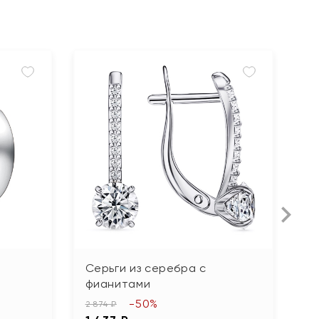
Серьги из серебра с
С
фианитами
15 
-50%
7
2 874 ₽