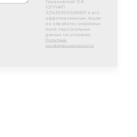
Тишеновской О.А.
(ОГРНИП
321435000026563) и его
аффилированным лицам
на обработку указанных
мной персональных
данных на условиях
Политики
конфиденциальности