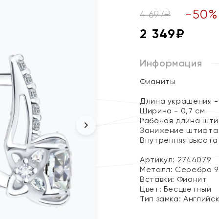
-
50
%
4 697
₽
2 349
₽
Информация
Фианиты
Длина украшения - 
Ширина - 0,7 см
Рабочая длина штиф
Занижение штифта -
Внутренняя высота 
Артикул: 2744079
Металл:
Серебро 9
Вставки:
Фианит
Цвет:
Бесцветный
Тип замка:
Английс