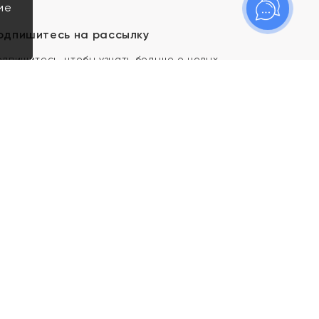
ие
одпишитесь на рассылку
одпишитесь, чтобы узнать больше о новых
оступлениях, новостях и спецпредложениях Яхонт!
Я даю свое согласие ИП Тишеновской О.А.
(ОГРНИП 321435000026563) и его
аффилированным лицам на обработку указанных
мной персональных данных на условиях
Политики
конфиденциальности