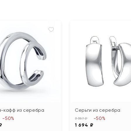
а-кафф из серебра
Серьги из серебра
-50%
-50%
3 387 ₽
₽
1 694 ₽