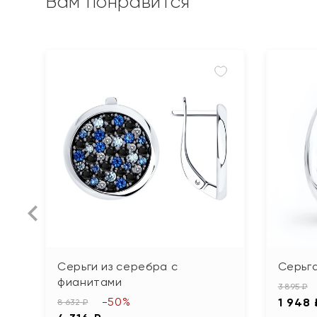
Вам понравится
Серьги из серебра с
Серьг
фианитами
3 895 ₽
-50%
1 948 
8 632 ₽