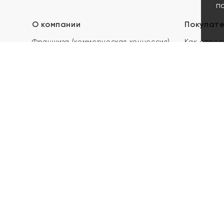
п
О компании
Покупат
Франшиза (коммерческая концессия)
Как опред
Карьера в ЯХОНТ
Акции
Контакты
Скупка и 
Магазины
Отзывы
Электронн
Правила п
подарочны