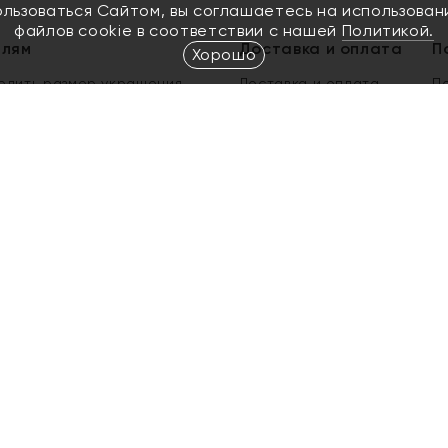
ользоваться Сайтом, вы соглашаетесь на использован
файлов cookie в соответствии с нашей
Политикой.
елям
Доставка и оплата
П
Хорошо
елить размер украшения
Доставка и оплата
П
п
обмен золота
ый подарочный сертификат
ользования Электронным
м сертификатом «Яхонт»